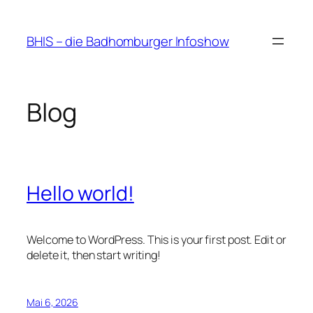
Zum
Inhalt
BHIS – die Badhomburger Infoshow
springen
Blog
Hello world!
Welcome to WordPress. This is your first post. Edit or
delete it, then start writing!
Mai 6, 2026