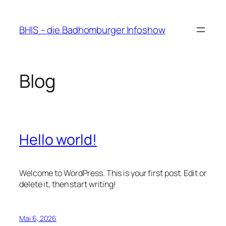
Zum
Inhalt
BHIS – die Badhomburger Infoshow
springen
Blog
Hello world!
Welcome to WordPress. This is your first post. Edit or
delete it, then start writing!
Mai 6, 2026