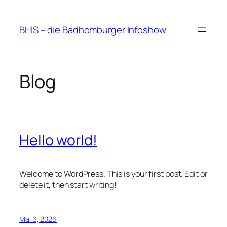
Zum
Inhalt
BHIS – die Badhomburger Infoshow
springen
Blog
Hello world!
Welcome to WordPress. This is your first post. Edit or
delete it, then start writing!
Mai 6, 2026